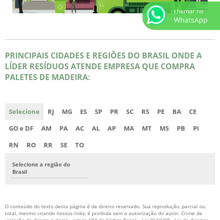
chamar no
WhatsApp
PRINCIPAIS CIDADES E REGIÕES DO BRASIL ONDE A
LÍDER RESÍDUOS ATENDE EMPRESA QUE COMPRA
PALETES DE MADEIRA:
Selecione
RJ
MG
ES
SP
PR
SC
RS
PE
BA
CE
GO e DF
AM
PA
AC
AL
AP
MA
MT
MS
PB
PI
RN
RO
RR
SE
TO
Selecione a região do
Brasil
O conteúdo do texto desta página é de direito reservado. Sua reprodução, parcial ou
total, mesmo citando nossos links, é proibida sem a autorização do autor. Crime de
violação de direito autoral – artigo 184 do Código Penal –
Lei 9610/98 - Lei de direitos