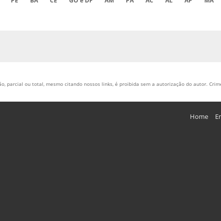
PE
BA
CE
GO e DF
AM
PA
AC
AL
AP
MA
, parcial ou total, mesmo citando nossos links, é proibida sem a autorização do autor. Crime
Home
E