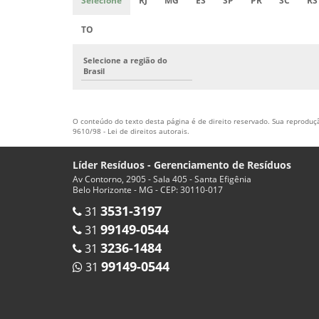
Selecione
RJ
MG
ES
SP
PR
SC
RS
TO
Selecione a região do
Brasil
O conteúdo do texto desta página é de direito reservado. Sua reprodução
9610/98 - Lei de direitos autorais
.
Líder Resíduos - Gerenciamento de Resíduos
Av Contorno, 2905 - Sala 405 - Santa Efigênia
Belo Horizonte - MG - CEP: 30110-017
3531-3197
31
99149-0544
31
3236-1484
31
99149-0544
31