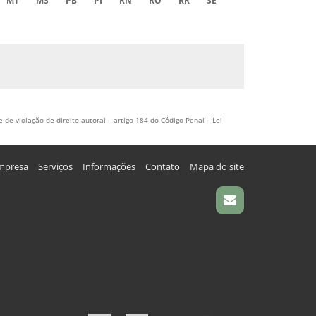
MT
MS
PB
PI
RN
RO
RR
SE
 de violação de direito autoral – artigo 184 do Código Penal –
Lei
mpresa
Serviços
Informações
Contato
Mapa do site