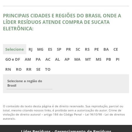
PRINCIPAIS CIDADES E REGIÕES DO BRASIL ONDE A
LÍDER RESÍDUOS ATENDE COMPRA DE SUCATA
ELETRÔNICA:
Selecione
RJ
MG
ES
SP
PR
SC
RS
PE
BA
CE
GO e DF
AM
PA
AC
AL
AP
MA
MT
MS
PB
PI
RN
RO
RR
SE
TO
Selecione a região do
Brasil
O conteúdo do texto desta página é de direito reservado. Sua reprodução, parcial ou
total, mesmo citando nossos links, é proibida sem a autorização do autor. Crime de
violação de direito autoral – artigo 184 do Código Penal –
Lei 9610/98 - Lei de direitos
autorais
.
Líder Resíduos - Gerenciamento de Resíduos