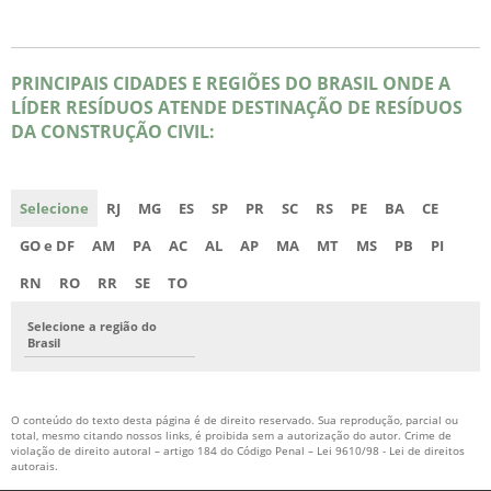
PRINCIPAIS CIDADES E REGIÕES DO BRASIL ONDE A
LÍDER RESÍDUOS ATENDE DESTINAÇÃO DE RESÍDUOS
DA CONSTRUÇÃO CIVIL:
Selecione
RJ
MG
ES
SP
PR
SC
RS
PE
BA
CE
GO e DF
AM
PA
AC
AL
AP
MA
MT
MS
PB
PI
RN
RO
RR
SE
TO
Selecione a região do
Brasil
O conteúdo do texto desta página é de direito reservado. Sua reprodução, parcial ou
total, mesmo citando nossos links, é proibida sem a autorização do autor. Crime de
violação de direito autoral – artigo 184 do Código Penal –
Lei 9610/98 - Lei de direitos
autorais
.