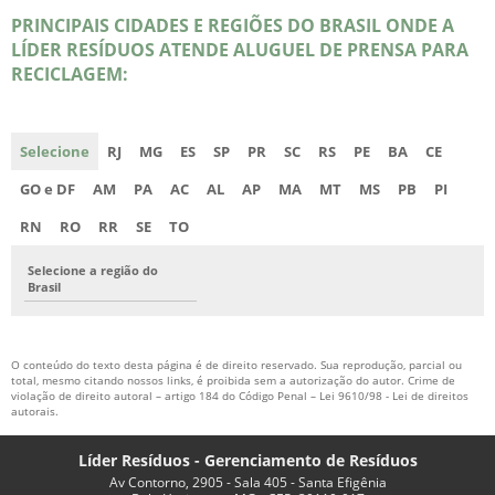
PRINCIPAIS CIDADES E REGIÕES DO BRASIL ONDE A
LÍDER RESÍDUOS ATENDE ALUGUEL DE PRENSA PARA
RECICLAGEM:
Selecione
RJ
MG
ES
SP
PR
SC
RS
PE
BA
CE
GO e DF
AM
PA
AC
AL
AP
MA
MT
MS
PB
PI
RN
RO
RR
SE
TO
Selecione a região do
Brasil
O conteúdo do texto desta página é de direito reservado. Sua reprodução, parcial ou
total, mesmo citando nossos links, é proibida sem a autorização do autor. Crime de
violação de direito autoral – artigo 184 do Código Penal –
Lei 9610/98 - Lei de direitos
autorais
.
Líder Resíduos - Gerenciamento de Resíduos
Av Contorno, 2905 - Sala 405 - Santa Efigênia