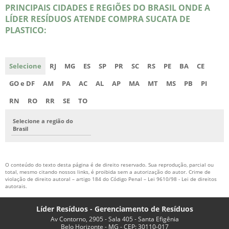
PRINCIPAIS CIDADES E REGIÕES DO BRASIL ONDE A
LÍDER RESÍDUOS ATENDE COMPRA SUCATA DE
PLASTICO:
Selecione
RJ
MG
ES
SP
PR
SC
RS
PE
BA
CE
GO e DF
AM
PA
AC
AL
AP
MA
MT
MS
PB
PI
RN
RO
RR
SE
TO
Selecione a região do
Brasil
O conteúdo do texto desta página é de direito reservado. Sua reprodução, parcial ou
total, mesmo citando nossos links, é proibida sem a autorização do autor. Crime de
violação de direito autoral – artigo 184 do Código Penal –
Lei 9610/98 - Lei de direitos
autorais
.
Líder Resíduos - Gerenciamento de Resíduos
Av Contorno, 2905 - Sala 405 - Santa Efigênia
Belo Horizonte - MG - CEP: 30110-017