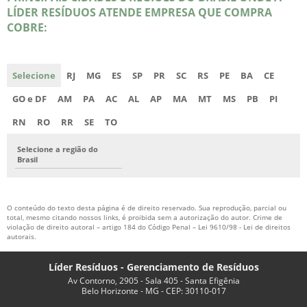
LÍDER RESÍDUOS ATENDE EMPRESA QUE COMPRA
COBRE:
Selecione
RJ
MG
ES
SP
PR
SC
RS
PE
BA
CE
GO e DF
AM
PA
AC
AL
AP
MA
MT
MS
PB
PI
RN
RO
RR
SE
TO
Selecione a região do
Brasil
O conteúdo do texto desta página é de direito reservado. Sua reprodução, parcial ou
total, mesmo citando nossos links, é proibida sem a autorização do autor. Crime de
violação de direito autoral – artigo 184 do Código Penal –
Lei 9610/98 - Lei de direitos
autorais
.
Líder Resíduos - Gerenciamento de Resíduos
Av Contorno, 2905 - Sala 405 - Santa Efigênia
Belo Horizonte - MG - CEP: 30110-017