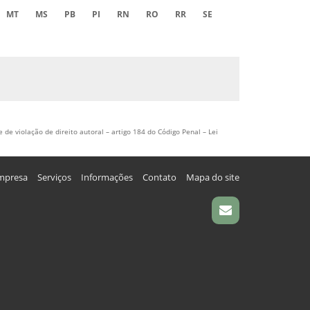
MT
MS
PB
PI
RN
RO
RR
SE
 de violação de direito autoral – artigo 184 do Código Penal –
Lei
mpresa
Serviços
Informações
Contato
Mapa do site